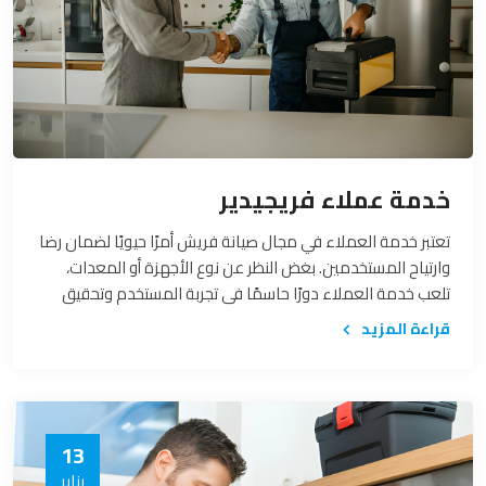
خدمة عملاء فريجيدير
تعتبر خدمة العملاء في مجال صيانة فريش أمرًا حيويًا لضمان رضا
وارتياح المستخدمين. بغض النظر عن نوع الأجهزة أو المعدات،
تلعب خدمة العملاء دورًا حاسمًا في تجربة المستخدم وتحقيق
الثقة بين العميل والشركة المقدمة للخدمة. في هذا السياق،
قراءة المزيد
سنتناول أهمية خدمة عملاء صيانة فريش وكيف يمكن لها أن
تكون الركيزة الأساسية لدعم العملاء وتحقيق الارتياح.
13
يناير