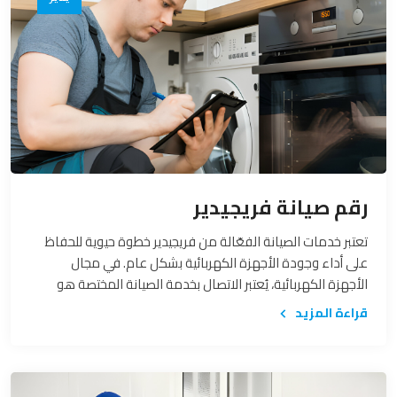
رقم صيانة فريجيدير
تعتبر خدمات الصيانة الفعّالة من فريجيدير خطوة حيوية للحفاظ
على أداء وجودة الأجهزة الكهربائية بشكل عام. في مجال
الأجهزة الكهربائية، يُعتبر الاتصال بخدمة الصيانة المختصة هو
الطريق الأمثل لضمان استمرار عمل الأجهزة بكفاءة وتأكيد
قراءة المزيد
استمرار جودتها. في هذا السياق، سنستعرض أهمية الاتصال
بخدمة الصيانة وكيف يمكن لهذا التفاعل الدور الكبير في تعزيز
تجربة المستخدم.