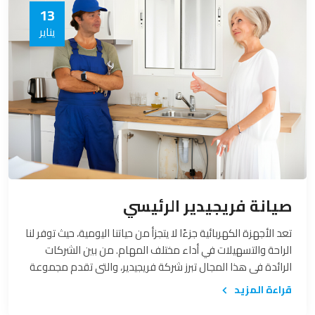
13
يناير
صيانة فريجيدير الرئيسي
تعد الأجهزة الكهربائية جزءًا لا يتجزأ من حياتنا اليومية، حيث توفر لنا
الراحة والتسهيلات في أداء مختلف المهام. من بين الشركات
الرائدة في هذا المجال تبرز شركة فريجيدير، والتي تقدم مجموعة
متنوعة من الأجهزة الكهربائية عالية الجودة. يعتبر الاهتمام
قراءة المزيد
بصيانة أجهزة فريجيدير الرئيسية خطوة ضرورية لضمان استمرارية