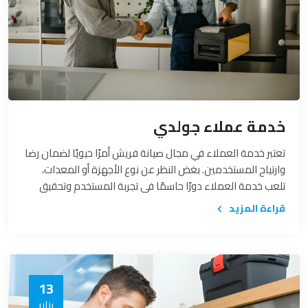
خدمة عملاء جولدي
تعتبر خدمة العملاء في مجال صيانة فريش أمرًا حيويًا لضمان رضا
وارتياح المستخدمين. بغض النظر عن نوع الأجهزة أو المعدات،
تلعب خدمة العملاء دورًا حاسمًا في تجربة المستخدم وتحقيق
الثقة بين العميل والشركة المقدمة للخدمة. في هذا السياق،
قراءة المزيد
سنتناول أهمية خدمة عملاء صيانة فريش وكيف يمكن لها أن
تكون الركيزة الأساسية لدعم العملاء وتحقيق الارتياح.
13
يناير