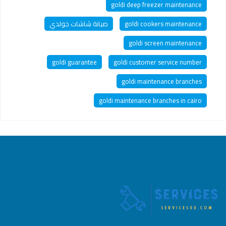
goldi deep freezer maintenance
goldi cookers maintenance
صيانة شاشات جولدي
goldi screen maintenance
goldi guarantee
goldi customer service number
goldi maintenance branches
goldi maintenance branches in cairo