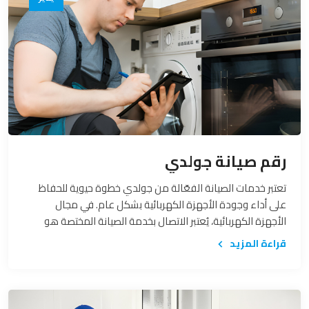
رقم صيانة جولدي
تعتبر خدمات الصيانة الفعّالة من جولدي خطوة حيوية للحفاظ
على أداء وجودة الأجهزة الكهربائية بشكل عام. في مجال
الأجهزة الكهربائية، يُعتبر الاتصال بخدمة الصيانة المختصة هو
الطريق الأمثل لضمان استمرار عمل الأجهزة بكفاءة وتأكيد
قراءة المزيد
استمرار جودتها. في هذا السياق، سنستعرض أهمية الاتصال
بخدمة الصيانة وكيف يمكن لهذا التفاعل الدور الكبير في تعزيز
تجربة المستخدم.