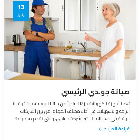
13
يناير
صيانة جولدي الرئيسي
تعد الأجهزة الكهربائية جزءًا لا يتجزأ من حياتنا اليومية، حيث توفر لنا
الراحة والتسهيلات في أداء مختلف المهام. من بين الشركات
الرائدة في هذا المجال تبرز شركة جولدي، والتي تقدم مجموعة
متنوعة من الأجهزة الكهربائية عالية الجودة. يعتبر الاهتمام
قراءة المزيد
بصيانة أجهزة جولدي الرئيسية خطوة ضرورية لضمان استمرارية