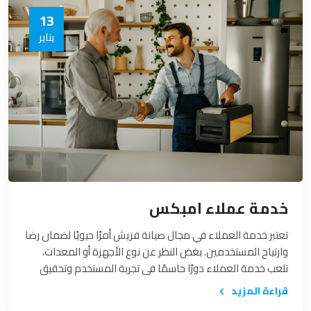
13
يناير
خدمة عملاء امبكس
تعتبر خدمة العملاء في مجال صيانة فريش أمرًا حيويًا لضمان رضا
وارتياح المستخدمين. بغض النظر عن نوع الأجهزة أو المعدات،
تلعب خدمة العملاء دورًا حاسمًا في تجربة المستخدم وتحقيق
الثقة بين العميل والشركة المقدمة للخدمة. في هذا السياق،
قراءة المزيد
سنتناول أهمية خدمة عملاء صيانة فريش وكيف يمكن لها أن