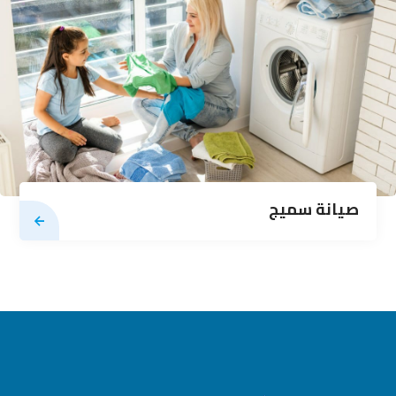
صيانة سميج