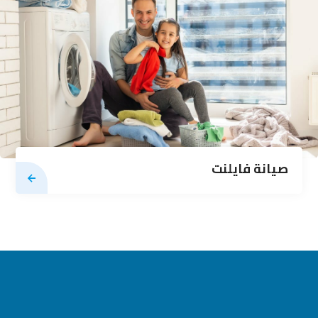
صيانة فايلنت